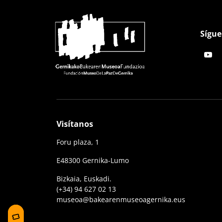
Sígue
Visítanos
Foru plaza, 1
E48300 Gernika-Lumo
Bizkaia, Euskadi.
(+34) 94 627 02 13
museoa@bakearenmuseoagernika.eus