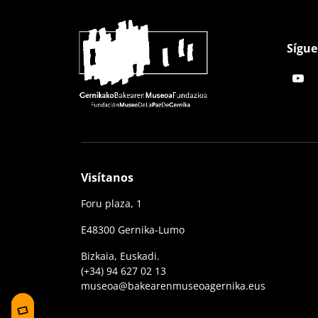
Sígue
Visítanos
Foru plaza, 1
E48300 Gernika-Lumo
Bizkaia, Euskadi.
(+34) 94 627 02 13
museoa@bakearenmuseoagernika.eus