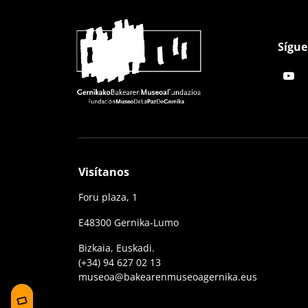
Sígue
Visítanos
Foru plaza, 1
E48300 Gernika-Lumo
Bizkaia, Euskadi.
(+34) 94 627 02 13
museoa@bakearenmuseoagernika.eus