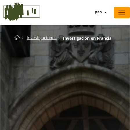
Saltar al contingut
ESP
Navegación principal
Breadcrumb
Investigaciones
Investigación en Francia