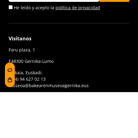
He leído y acepto la
política de privacidad
Visítanos
Foru plaza, 1
E48300 Gernika-Lumo
Bizkaia, Euskadi.
(+34) 94 627 02 13
museoa@bakearenmuseoagernika.eus
Accede directamente
Información de la visita
Fondo documental
Visita en grupo