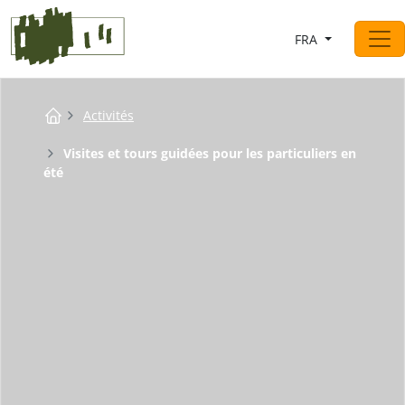
Saltar al contingut
FRA
Navigation principale
Breadcrumb
Activités
Visites et tours guidées pour les particuliers en
été