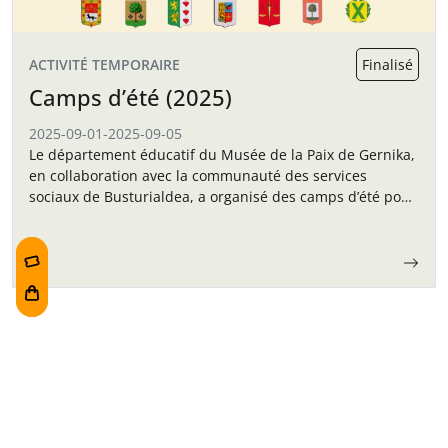
ACTIVITÉ TEMPORAIRE
Finalisé
Camps d’été (2025)
2025-09-01
-
2025-09-05
Le département éducatif du Musée de la Paix de Gernika,
en collaboration avec la communauté des services
sociaux de Busturialdea, a organisé des camps d’été pour
les enfants en septembre.
Navigation des articles
Un dimanche
Exposition: Art
au musée
humaniste. Lieux