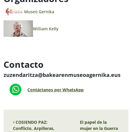
Museo Gernika
William Kelly
Contacto
zuzendaritza@bakearenmuseoagernika.eus
Contáctanos por WhatsApp
Navegación de entradas
COSIENDO PAZ:
El papel de la
Conflicto, Arpilleras,
mujer en la Guerra