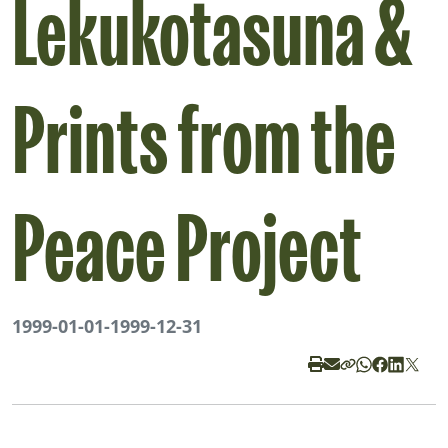
Lekukotasuna &
Prints from the
Peace Project
1999-01-01
-
1999-12-31