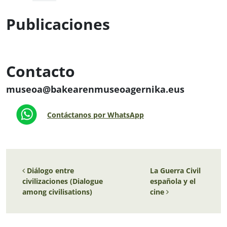
Publicaciones
Contacto
museoa@bakearenmuseoagernika.eus
Contáctanos por WhatsApp
Navegación de entradas
Diálogo entre
La Guerra Civil
civilizaciones (Dialogue
española y el
among civilisations)
cine