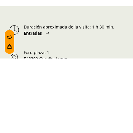
Duración aproximada de la visita
:
1 h 30 min.
Entradas
Foru plaza, 1
E48300 Gernika-Lumo
Bizkaia, Euskadi.
Martes-Miércoles-Jueves-Viernes:
10:00 - 19:00h
Sábado:
10:00 - 19:00h
Lunes-Domingo:
10:00 - 14:30h
Información de la visita