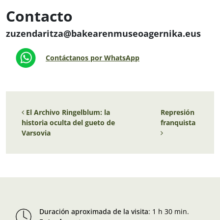
Contacto
zuzendaritza@bakearenmuseoagernika.eus
Contáctanos por WhatsApp
Navegación de entradas
El Archivo Ringelblum: la
Represión
historia oculta del gueto de
franquista
Varsovia
Duración aproximada de la visita
:
1 h 30 min.