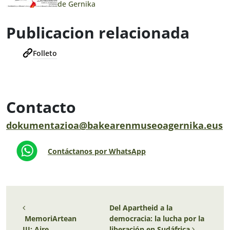
de Gernika
Publicacion relacionada
Folleto
Contacto
dokumentazioa@bakearenmuseoagernika.eus
Contáctanos por WhatsApp
Navegación de entradas
Del Apartheid a la
MemoriArtean
democracia: la lucha por la
III: Aire
liberación en Sudáfrica