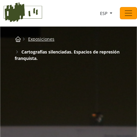
Saltar al contingut
ESP
Navegación principal
Breadcrumb
Exposiciones
Cartografías silenciadas. Espacios de represión
franquista.