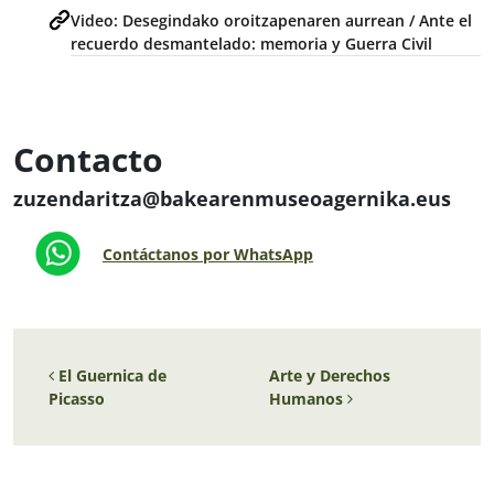
Video: Desegindako oroitzapenaren aurrean / Ante el
recuerdo desmantelado: memoria y Guerra Civil
Contacto
zuzendaritza@bakearenmuseoagernika.eus
Contáctanos por WhatsApp
Navegación de entradas
El
Guernica
de
Arte y Derechos
Picasso
Humanos