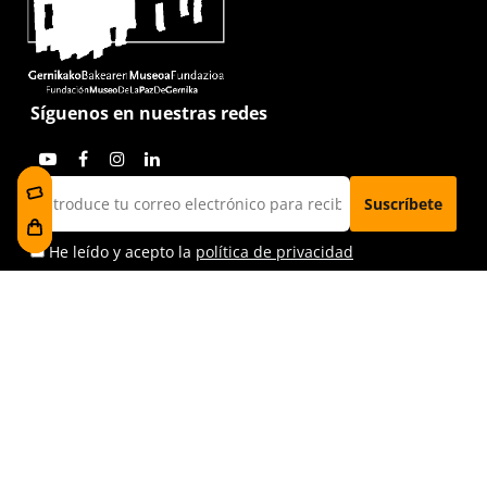
Síguenos en nuestras redes
He leído y acepto la
política de privacidad
Visítanos
Foru plaza, 1
E48300 Gernika-Lumo
Bizkaia, Euskadi.