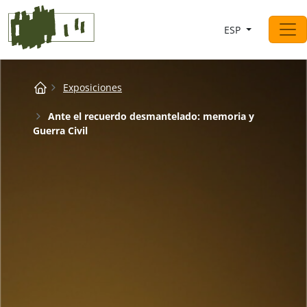
Saltar al contingut
ESP
Navegación principal
Breadcrumb
Exposiciones
Ante el recuerdo desmantelado: memoria y
Guerra Civil