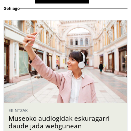
Gehiago
EKINTZAK
Museoko audiogidak eskuragarri
daude jada webgunean