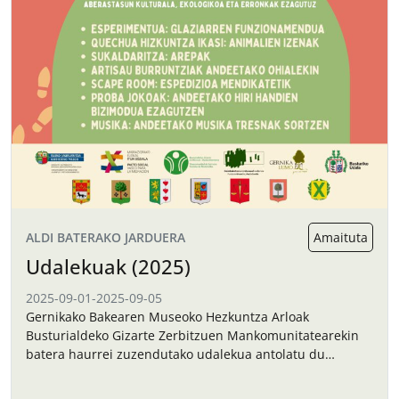
ALDI BATERAKO JARDUERA
Amaituta
Udalekuak (2025)
2025-09-01
-
2025-09-05
Gernikako Bakearen Museoko Hezkuntza Arloak
Busturialdeko Gizarte Zerbitzuen Mankomunitatearekin
batera haurrei zuzendutako udalekua antolatu du
irailerako.