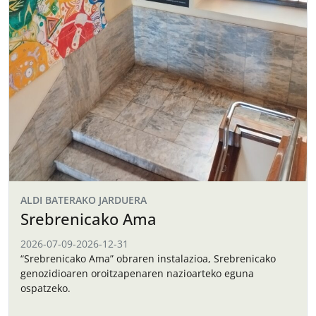
ALDI BATERAKO JARDUERA
Srebrenicako Ama
2026-07-09
-
2026-12-31
“Srebrenicako Ama” obraren instalazioa, Srebrenicako
genozidioaren oroitzapenaren nazioarteko eguna
ospatzeko.