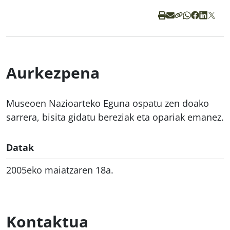
Aurkezpena
Museoen Nazioarteko Eguna ospatu zen doako
sarrera, bisita gidatu bereziak eta opariak emanez.
Datak
2005eko maiatzaren 18a.
Kontaktua