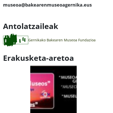
museoa@bakearenmuseoagernika.eus
Antolatzaileak
Gernikako Bakearen Museoa Fundazioa
Erakusketa-aretoa