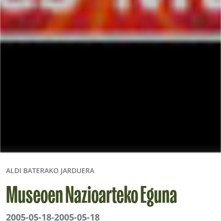
ALDI BATERAKO JARDUERA
Museoen Nazioarteko Eguna
2005-05-18
-
2005-05-18