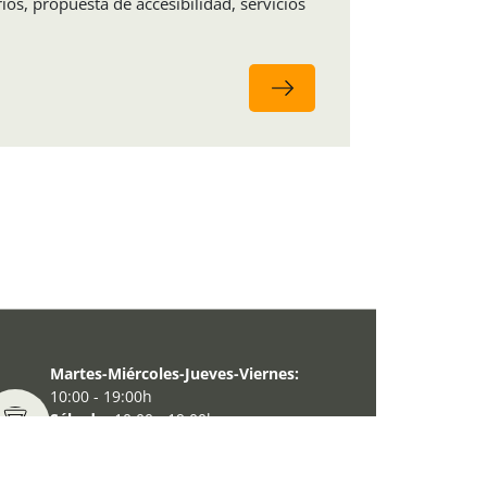
ios, propuesta de accesibilidad, servicios
Martes-Miércoles-Jueves-Viernes:
10:00 - 19:00h
Sábado:
10:00 - 19:00h
Lunes-Domingo:
10:00 - 14:30h
Información de la visita