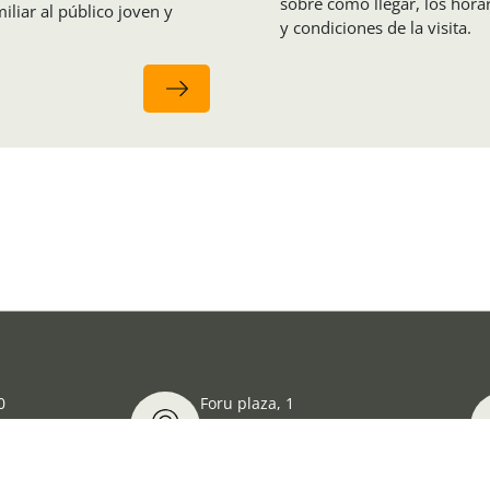
sobre cómo llegar, los horar
iliar al público joven y
y condiciones de la visita.
0
Foru plaza, 1
E48300 Gernika-Lumo
Bizkaia, Euskadi.