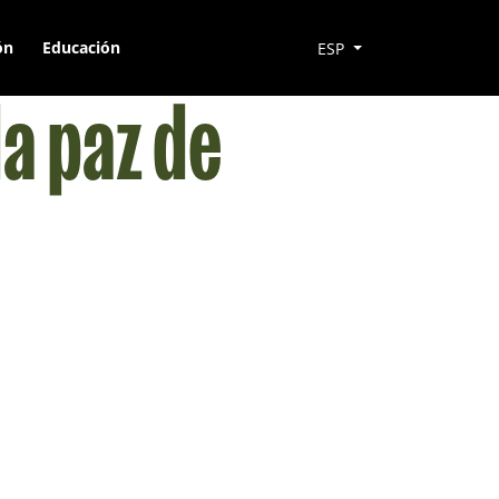
ón
Educación
ESP
a paz de