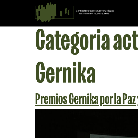
Saltar al contingut
Navegación principal
Categoria ac
Gernika
Premios Gernika por la Paz