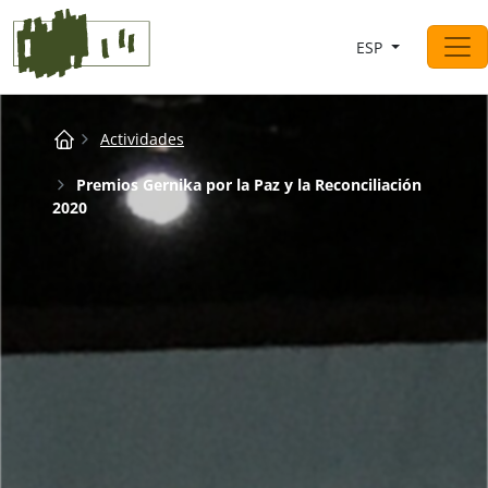
Saltar al contingut
ESP
Navegación principal
Breadcrumb
Actividades
Premios Gernika por la Paz y la Reconciliación
2020