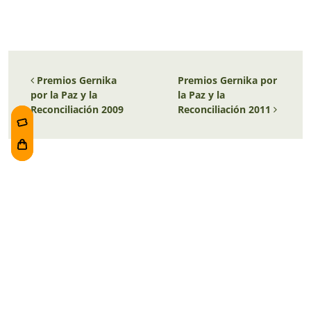
Navegación de entradas
Premios Gernika
Premios Gernika por
por la Paz y la
la Paz y la
Reconciliación 2009
Reconciliación 2011
Duración aproximada de la visita
:
1 h 30 min.
Entradas
Foru plaza, 1
E48300 Gernika-Lumo
Bizkaia, Euskadi.