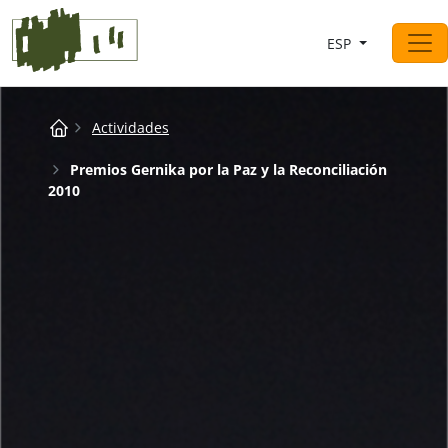
Saltar al contingut
ESP
Navegación principal
Breadcrumb
Actividades
Premios Gernika por la Paz y la Reconciliación
2010