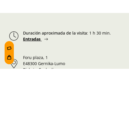
Duración aproximada de la visita
:
1 h 30 min.
Entradas
Foru plaza, 1
E48300 Gernika-Lumo
Bizkaia, Euskadi.
Martes-Miércoles-Jueves-Viernes:
10:00 - 19:00h
Sábado:
10:00 - 19:00h
Lunes-Domingo:
10:00 - 14:30h
Información de la visita