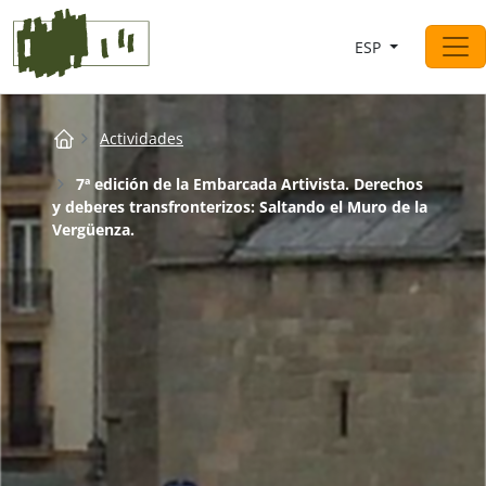
Saltar al contingut
ESP
Navegación principal
Breadcrumb
Actividades
7ª edición de la Embarcada Artivista. Derechos
y deberes transfronterizos: Saltando el Muro de la
Vergüenza.