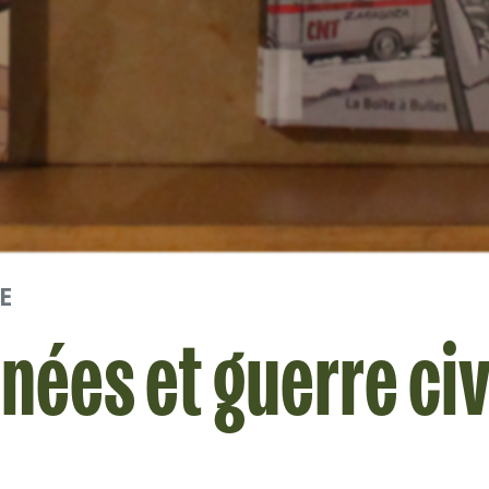
E
ées et guerre civ