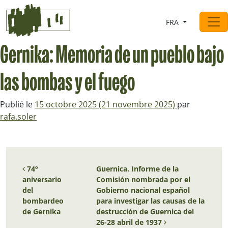
Saltar al contingut
FRA
Navigation principale
Gernika: Memoria de un pueblo bajo
las bombas y el fuego
Publié le
15 octobre 2025
(21 novembre 2025)
par
rafa.soler
Navigation des articles
74º
Guernica. Informe de la
aniversario
Comisión nombrada por el
del
Gobierno nacional español
bombardeo
para investigar las causas de la
de Gernika
destrucción de Guernica del
26-28 abril de 1937