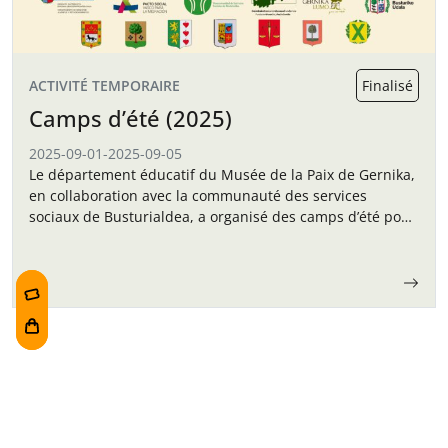
ACTIVITÉ TEMPORAIRE
Finalisé
Camps d’été (2025)
2025-09-01
-
2025-09-05
Le département éducatif du Musée de la Paix de Gernika,
en collaboration avec la communauté des services
sociaux de Busturialdea, a organisé des camps d’été pour
les enfants en septembre.
Navigation des articles
5ème édition de
Un dimanche