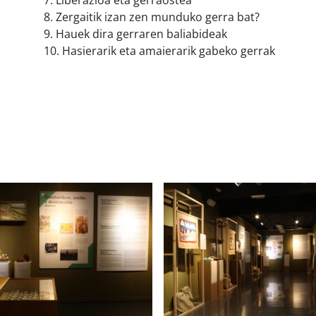
8. Zergaitik izan zen munduko gerra bat?
9. Hauek dira gerraren baliabideak
10. Hasierarik eta amaierarik gabeko gerrak