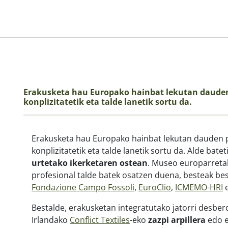
Erakusketa hau Europako hainbat lekutan daude
konplizitatetik eta talde lanetik sortu da.
Erakusketa hau Europako hainbat lekutan dauden 
konplizitatetik eta talde lanetik sortu da. Alde batet
urtetako ikerketaren ostean
. Museo europarretak
profesional talde batek osatzen duena, besteak be
Fondazione Campo Fossoli
,
EuroClio
,
ICMEMO-HRI
e
Bestalde, erakusketan integratutako jatorri desbe
Irlandako
Conflict Textiles
-eko
zazpi arpillera
edo e