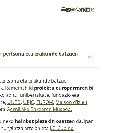
n pertsona eta erakunde batzuen
pertsona eta erakunde batzuen
ik,
Rememchild
proiektu europarraren bi
o aditu, unibertsitate, fundazio eta
ste,
UNED
,
URJC
,
EUROM
,
Maison d’Izieu,
ta G
ernikako Bakearen Museoa.
rdineko
hainbat piezekin osatzen
da, Ipar
hungintza artelan eta
J.C. Cubino