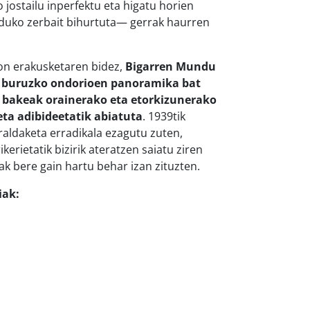
o jostailu inperfektu eta higatu horien
duko zerbait bihurtuta— gerrak haurren
on erakusketaren bidez,
Bigarren Mundu
i buruzko ondorioen panoramika bat
da bakeak orainerako eta etorkizunerako
eta adibideetatik abiatuta
. 1939tik
raldaketa erradikala ezagutu zuten,
kerietatik bizirik ateratzen saiatu ziren
k bere gain hartu behar izan zituzten.
iak: