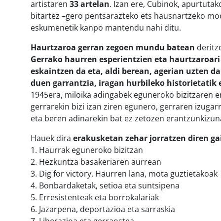
artistaren
33 artelan
. Izan ere, Cubinok, apurtutak
bitartez –gero pentsarazteko ets hausnartzeko mo
eskumenetik kanpo mantendu nahi ditu.
Haurtzaroa gerran zegoen mundu batean
deritz
Gerrako haurren esperientzien eta haurtzaroar
eskaintzen da eta, aldi berean, agerian uzten 
duen garrantzia, iragan hurbileko historietatik 
1945era, miloika adingabek eguneroko bizitzaren e
gerrarekin bizi izan ziren egunero, gerraren izugarri
eta beren adinarekin bat ez zetozen erantzunkizuna
Hauek dira
erakusketan zehar jorratzen diren ga
1. Haurrak eguneroko bizitzan
2. Hezkuntza basakeriaren aurrean
3. Dig for victory. Haurren lana, mota guztietakoak
4. Bonbardaketak, setioa eta suntsipena
5. Erresistenteak eta borrokalariak
6. Jazarpena, deportazioa eta sarraskia
7. Liberazioa eta gerraostea