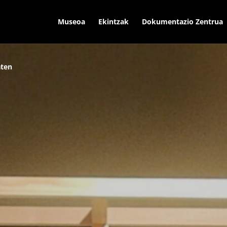
Museoa
Ekintzak
Dokumentazio Zentrua
aten