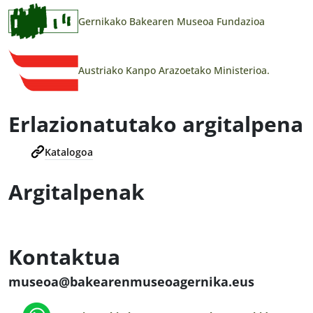
Gernikako Bakearen Museoa Fundazioa
Austriako Kanpo Arazoetako Ministerioa.
Erlazionatutako argitalpena
Katalogoa
Argitalpenak
Kontaktua
museoa@bakearenmuseoagernika.eus