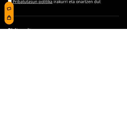
Pribatutasun politika
irakurri eta onartzen dut
Bisita gaitzazu
Foru plaza, 1
E48300 Gernika-Lumo
Bizkaia, Euskadi.
museoa@bakearenmuseoagernika.eus
Sartu zuzenean
Bisitaren informazioa
Dokumentu-funtsaren datu-basea
Taldeko bisita
Denboraren lerroa