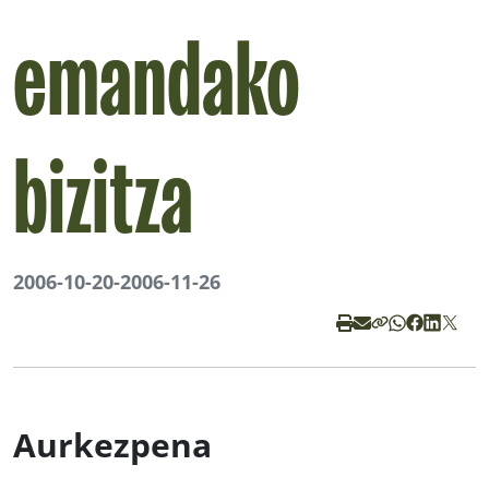
emandako
bizitza
2006-10-20
-
2006-11-26
Aurkezpena