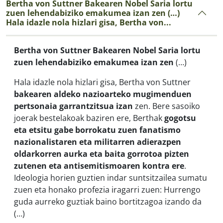
Bertha von Suttner Bakearen Nobel Saria lortu
zuen lehendabiziko emakumea izan zen (…)
Hala idazle nola hizlari gisa, Bertha von...
Bertha von Suttner Bakearen Nobel Saria lortu
zuen lehendabiziko emakumea izan zen
(…)
Hala idazle nola hizlari gisa, Bertha von Suttner
bakearen aldeko nazioarteko mugimenduen
pertsonaia garrantzitsua izan
zen. Bere sasoiko
joerak bestelakoak baziren ere, Berthak
gogotsu
eta etsitu gabe borrokatu zuen fanatismo
nazionalistaren eta militarren adierazpen
oldarkorren aurka eta baita gorrotoa pizten
zutenen eta antisemitismoaren kontra ere
.
Ideologia horien guztien indar suntsitzailea sumatu
zuen eta honako profezia iragarri zuen:
Hurrengo
guda aurreko guztiak baino bortitzagoa izando da
(…)