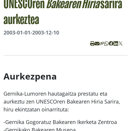
UNESCOren
Bakearen Hiria
sarira
aurkeztea
2003-01-01
-
2003-12-10
Aurkezpena
Gernika-Lumoren hautagaitza prestatu eta
aurkeztu zen UNESCOren
Bakearen Hiria
Sarira,
hiru ekintzatan oinarrituta:
-Gernika Gogoratuz Bakearen Ikerketa Zentroa
-Gernikako Bakearen Museoa