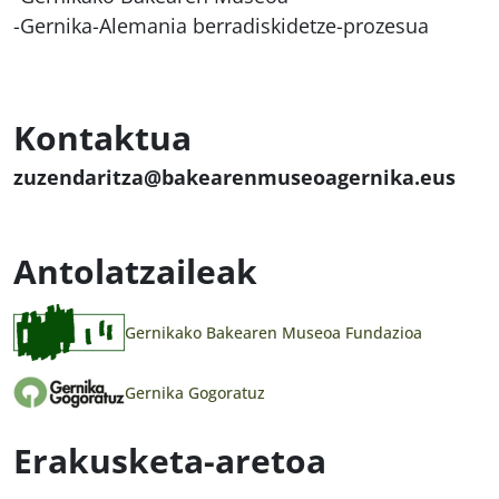
-Gernika-Alemania berradiskidetze-prozesua
Kontaktua
zuzendaritza@bakearenmuseoagernika.eus
Antolatzaileak
Gernikako Bakearen Museoa Fundazioa
Gernika Gogoratuz
Erakusketa-aretoa