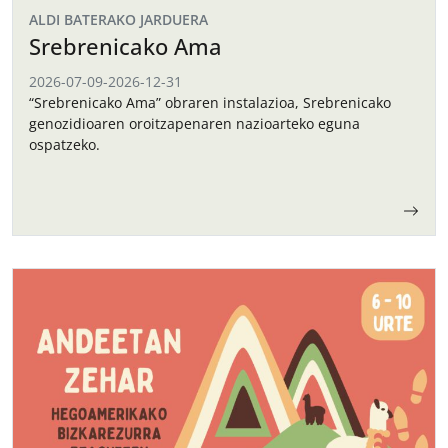
ALDI BATERAKO JARDUERA
Srebrenicako Ama
2026-07-09
-
2026-12-31
“Srebrenicako Ama” obraren instalazioa, Srebrenicako
genozidioaren oroitzapenaren nazioarteko eguna
ospatzeko.