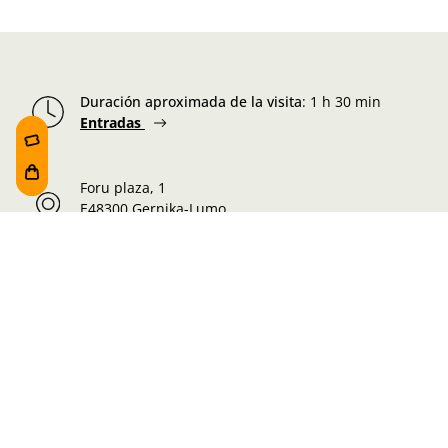
Duración aproximada de la visita
:
1 h 30 min
Entradas
Foru plaza, 1
E48300 Gernika-Lumo
Bizkaia, Euskadi.
Martes-Miércoles-Jueves-Viernes:
10:00 - 19:00h
Sábado:
10:00 - 19:00h
Lunes-Domingo:
10:00 - 14:30h
Información de la visita