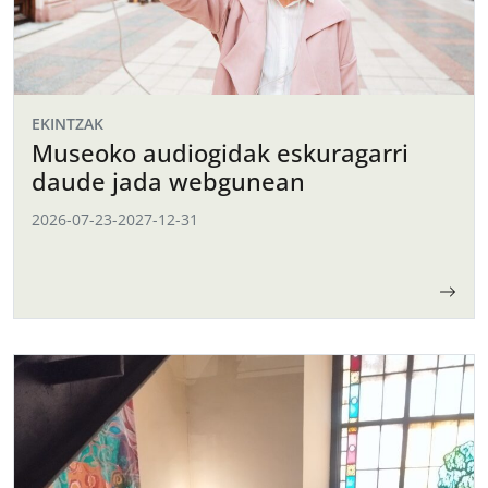
EKINTZAK
Museoko audiogidak eskuragarri
daude jada webgunean
2026-07-23
-
2027-12-31