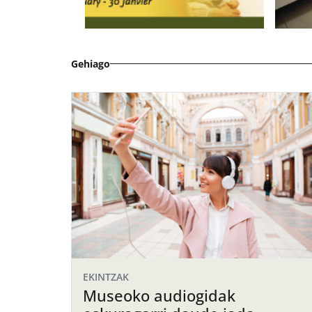
Gehiago
EKINTZAK
Museoko audiogidak