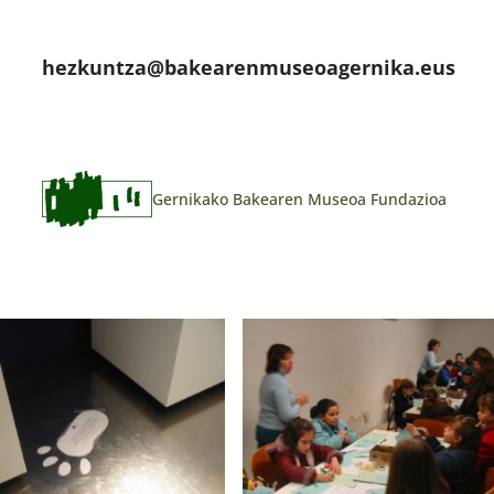
hezkuntza@bakearenmuseoagernika.eus
Gernikako Bakearen Museoa Fundazioa