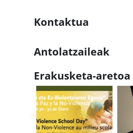
Kontaktua
Antolatzaileak
Erakusketa-aretoa