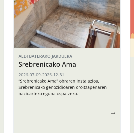
ALDI BATERAKO JARDUERA
Srebrenicako Ama
2026-07-09
-
2026-12-31
“Srebrenicako Ama” obraren instalazioa,
Srebrenicako genozidioaren oroitzapenaren
nazioarteko eguna ospatzeko.