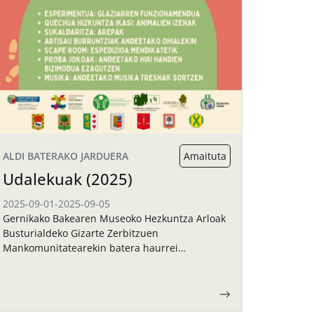
ALDI BATERAKO JARDUERA
Amaituta
Udalekuak (2025)
2025-09-01
-
2025-09-05
Gernikako Bakearen Museoko Hezkuntza Arloak
Busturialdeko Gizarte Zerbitzuen
Mankomunitatearekin batera haurrei
zuzendutako udalekua antolatu du irailerako.