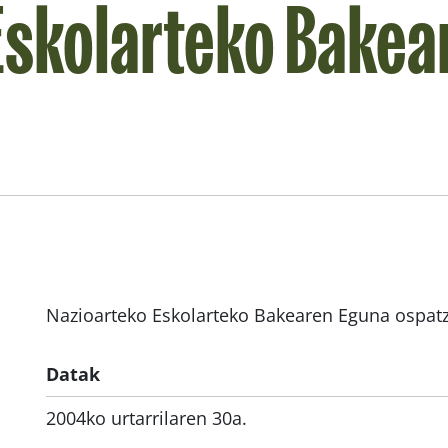
Eskolarteko Bakea
Nazioarteko Eskolarteko Bakearen Eguna ospat
Datak
2004ko urtarrilaren 30a.