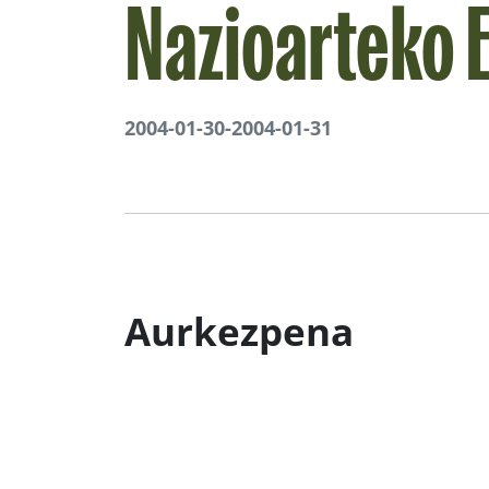
Nazioarteko 
2004-01-30
-
2004-01-31
Aurkezpena