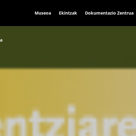
Museoa
Ekintzak
Dokumentazio Zentrua
na