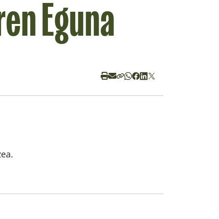
ren Eguna
zea.