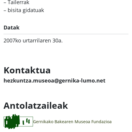
– Tailerrak
– bisita gidatuak
Datak
2007ko urtarrilaren 30a.
Kontaktua
hezkuntza.museoa@gernika-lumo.net
Antolatzaileak
Gernikako Bakearen Museoa Fundazioa