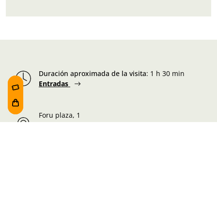
Duración aproximada de la visita
:
1 h 30 min
Entradas
Foru plaza, 1
E48300 Gernika-Lumo
Bizkaia, Euskadi.
Martes-Miércoles-Jueves-Viernes:
10:00 - 19:00h
Sábado:
10:00 - 19:00h
Lunes-Domingo:
10:00 - 14:30h
Información de la visita