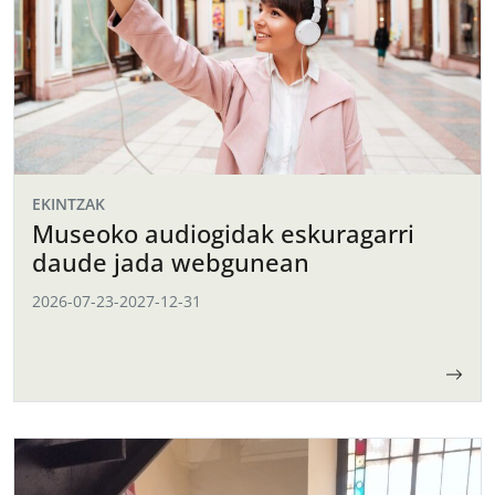
EKINTZAK
Museoko audiogidak eskuragarri
daude jada webgunean
2026-07-23
-
2027-12-31