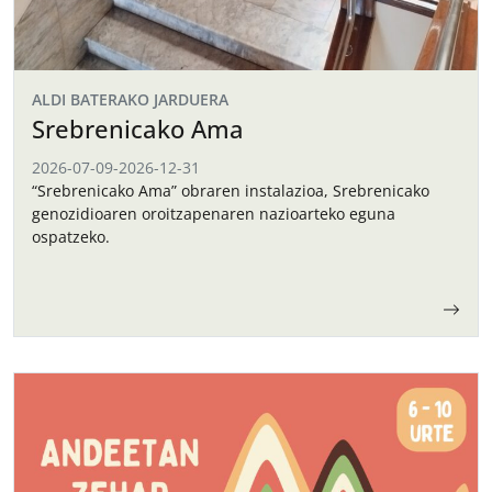
ALDI BATERAKO JARDUERA
Srebrenicako Ama
2026-07-09
-
2026-12-31
“Srebrenicako Ama” obraren instalazioa, Srebrenicako
genozidioaren oroitzapenaren nazioarteko eguna
ospatzeko.