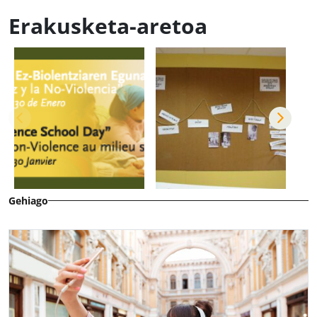
Erakusketa-aretoa
Gehiago