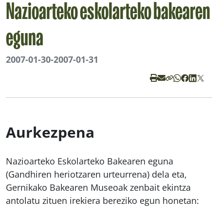
Nazioarteko eskolarteko bakearen
eguna
2007-01-30
-
2007-01-31
Aurkezpena
Nazioarteko Eskolarteko Bakearen eguna
(Gandhiren heriotzaren urteurrena) dela eta,
Gernikako Bakearen Museoak zenbait ekintza
antolatu zituen irekiera bereziko egun honetan: