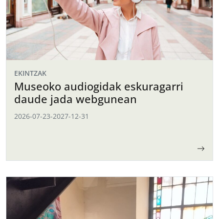
EKINTZAK
Museoko audiogidak eskuragarri
daude jada webgunean
2026-07-23
-
2027-12-31