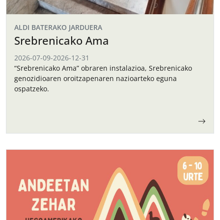
ALDI BATERAKO JARDUERA
Srebrenicako Ama
2026-07-09
-
2026-12-31
“Srebrenicako Ama” obraren instalazioa, Srebrenicako
genozidioaren oroitzapenaren nazioarteko eguna
ospatzeko.