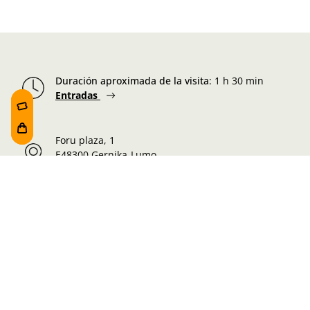
Duración aproximada de la visita
:
1 h 30 min
Entradas
Foru plaza, 1
E48300 Gernika-Lumo
Bizkaia, Euskadi.
Martes-Miércoles-Jueves-Viernes:
10:00 - 19:00h
Sábado:
10:00 - 19:00h
Lunes-Domingo:
10:00 - 14:30h
Información de la visita