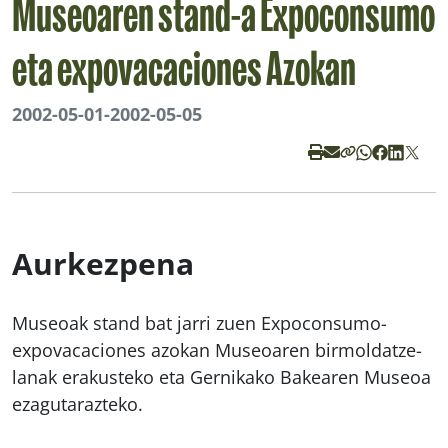
Museoaren stand-a Expoconsumo
eta expovacaciones Azokan
2002-05-01
-
2002-05-05
Aurkezpena
Museoak stand bat jarri zuen Expoconsumo-
expovacaciones azokan Museoaren birmoldatze-
lanak erakusteko eta Gernikako Bakearen Museoa
ezagutarazteko.