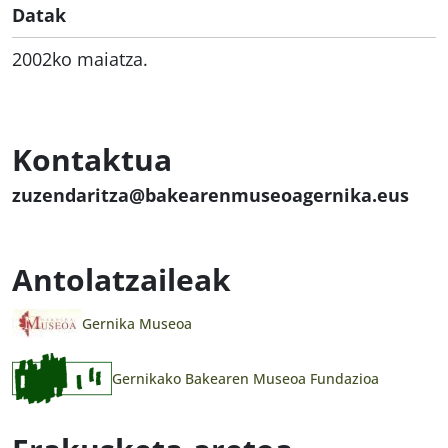
Datak
2002ko maiatza.
Kontaktua
zuzendaritza@bakearenmuseoagernika.eus
Antolatzaileak
Gernika Museoa
Gernikako Bakearen Museoa Fundazioa