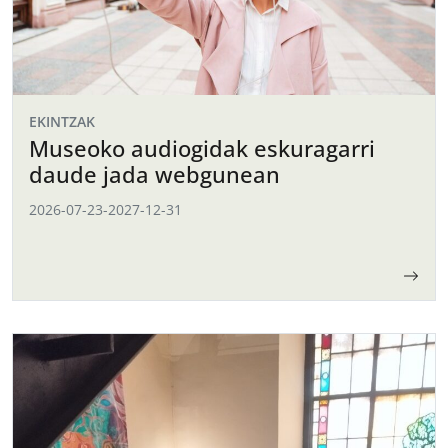
EKINTZAK
Museoko audiogidak eskuragarri
daude jada webgunean
2026-07-23
-
2027-12-31