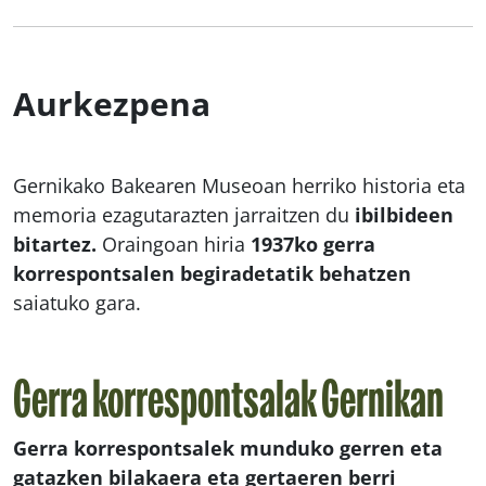
Aurkezpena
Gernikako Bakearen Museoan herriko historia eta
memoria ezagutarazten jarraitzen du
ibilbideen
bitartez.
Oraingoan hiria
1937ko gerra
korrespontsalen begiradetatik behatzen
saiatuko gara.
Gerra korrespontsalak Gernikan
Gerra korrespontsalek munduko gerren eta
gatazken bilakaera eta gertaeren berri