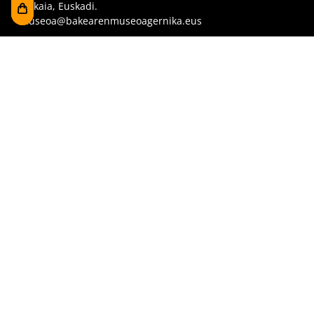
Bizkaia, Euskadi.
museoa@bakearenmuseoagernika.eus
Sartu zuzenean
Bisitaren informazioa
Dokumentu-funtsaren datu-basea
Taldeko bisita
Denboraren lerroa
Erakusketak
Prentsa eta argitalpenak
Eskolentzat
Sarri egiten diren galderak
Erreserbak
Denda