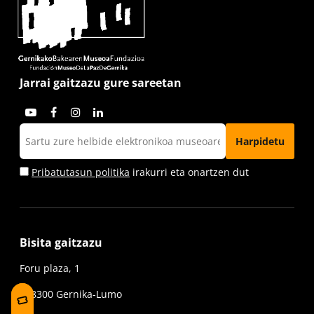
Jarrai gaitzazu gure sareetan
Pribatutasun politika
irakurri eta onartzen dut
Bisita gaitzazu
Foru plaza, 1
E48300 Gernika-Lumo