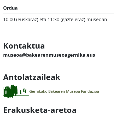
Ordua
10:00 (euskaraz) eta 11:30 (gazteleraz) museoan
Kontaktua
museoa@bakearenmuseoagernika.eus
Antolatzaileak
Gernikako Bakearen Museoa Fundazioa
Erakusketa-aretoa