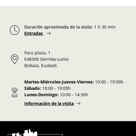
Duración aproximada de la visita
:
1 h 30 min
Entradas
Foru plaza, 1
E48300 Gernika-Lumo
Bizkaia, Euskadi.
Martes-Miércoles-Jueves-Viernes:
10:00 - 19:00h
Sábado:
10:00 - 19:00h
Lunes-Domingo:
10:00 - 14:30h
Información de la visita