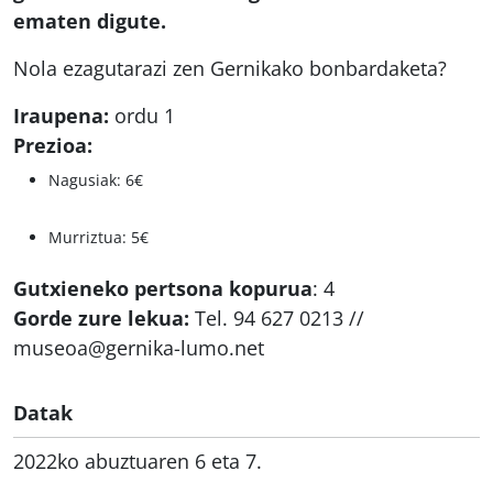
ematen digute.
Nola ezagutarazi zen Gernikako bonbardaketa?
Iraupena:
ordu 1
Prezioa:
Nagusiak: 6€
Murriztua: 5€
Gutxieneko pertsona kopurua
: 4
Gorde zure lekua:
Tel. 94 627 0213 //
museoa@gernika-lumo.net
Datak
2022ko abuztuaren 6 eta 7.