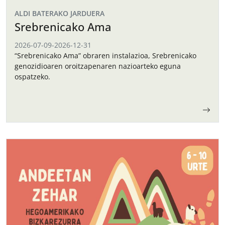
ALDI BATERAKO JARDUERA
Srebrenicako Ama
2026-07-09
-
2026-12-31
“Srebrenicako Ama” obraren instalazioa, Srebrenicako
genozidioaren oroitzapenaren nazioarteko eguna
ospatzeko.