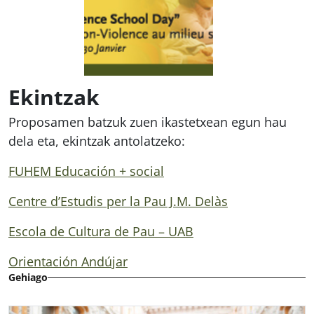
Ekintzak
Proposamen batzuk zuen ikastetxean egun hau
dela eta, ekintzak antolatzeko:
FUHEM Educación + social
Centre d’Estudis per la Pau J.M. Delàs
Escola de Cultura de Pau – UAB
Orientación Andújar
Gehiago