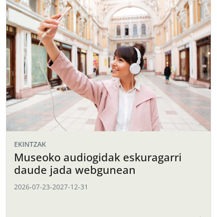
EKINTZAK
Museoko audiogidak eskuragarri
daude jada webgunean
2026-07-23
-
2027-12-31