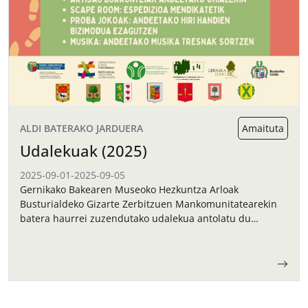
ALDI BATERAKO JARDUERA
Amaituta
Udalekuak (2025)
2025-09-01
-
2025-09-05
Gernikako Bakearen Museoko Hezkuntza Arloak
Busturialdeko Gizarte Zerbitzuen Mankomunitatearekin
batera haurrei zuzendutako udalekua antolatu du
irailerako.