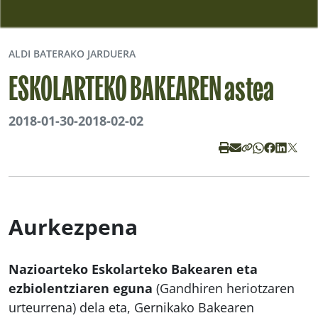
ALDI BATERAKO JARDUERA
ESKOLARTEKO BAKEAREN astea
2018-01-30
-
2018-02-02
Aurkezpena
Nazioarteko Eskolarteko Bakearen eta
ezbiolentziaren eguna
(Gandhiren heriotzaren
urteurrena) dela eta, Gernikako Bakearen