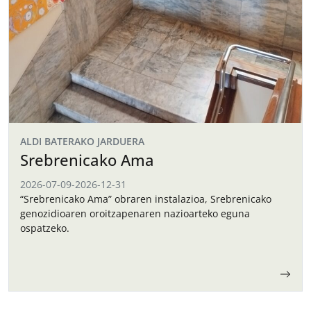
ALDI BATERAKO JARDUERA
Srebrenicako Ama
2026-07-09
-
2026-12-31
“Srebrenicako Ama” obraren instalazioa, Srebrenicako
genozidioaren oroitzapenaren nazioarteko eguna
ospatzeko.