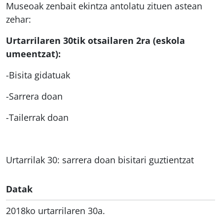
Museoak zenbait ekintza antolatu zituen astean
zehar:
Urtarrilaren 30tik otsailaren 2ra (eskola
umeentzat):
-Bisita gidatuak
-Sarrera doan
-Tailerrak doan
Urtarrilak 30: sarrera doan bisitari guztientzat
Datak
2018ko urtarrilaren 30a.