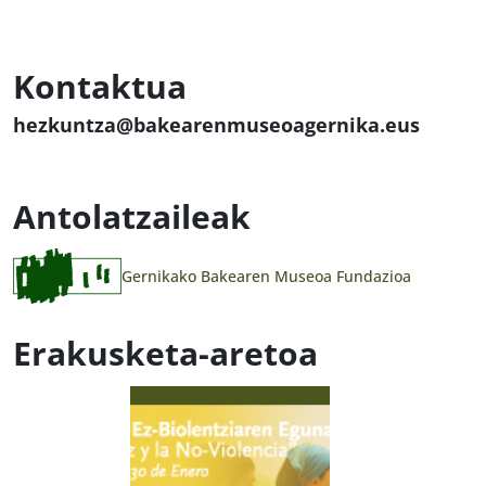
Kontaktua
hezkuntza@bakearenmuseoagernika.eus
Antolatzaileak
Gernikako Bakearen Museoa Fundazioa
Erakusketa-aretoa