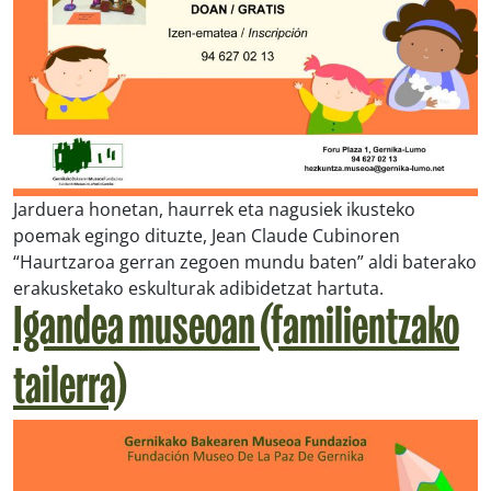
Jarduera honetan, haurrek eta nagusiek ikusteko
poemak egingo dituzte, Jean Claude Cubinoren
“Haurtzaroa gerran zegoen mundu baten” aldi baterako
erakusketako eskulturak adibidetzat hartuta.
Igandea museoan (familientzako
tailerra)