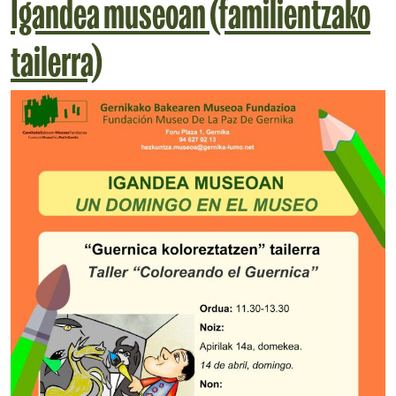
Igandea museoan (familientzako
tailerra)