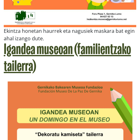
Ekintza honetan haurrek eta nagusiek maskara bat egin
ahal izango dute.
Igandea museoan (familientzako
tailerra)