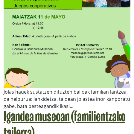
Jolas hauek sustatzen dituzten balioak familian lantzea
da helburua: lankidetza, taldean jolastea inor kanporatu
gabe, bata besteagandik ikasi…
Igandea museoan (familientzako
tailerra)