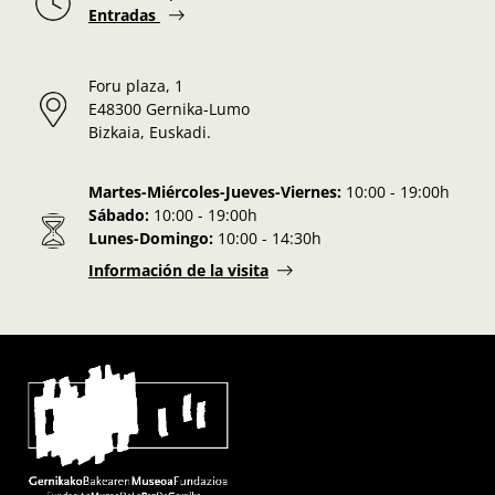
Entradas
Foru plaza, 1
E48300 Gernika-Lumo
Bizkaia, Euskadi.
Martes-Miércoles-Jueves-Viernes:
10:00 - 19:00h
Sábado:
10:00 - 19:00h
Lunes-Domingo:
10:00 - 14:30h
Información de la visita