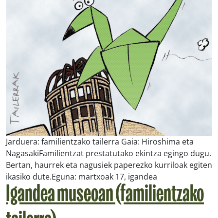
Jarduera: familientzako tailerra Gaia: Hiroshima eta
NagasakiFamilientzat prestatutako ekintza egingo dugu.
Bertan, haurrek eta nagusiek paperezko kurriloak egiten
ikasiko dute.Eguna: martxoak 17, igandea
Igandea museoan (familientzako