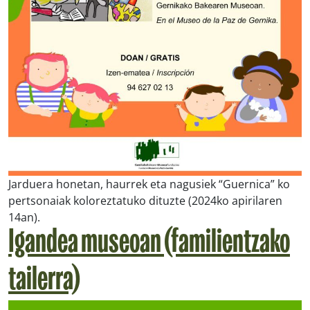
Jarduera honetan, haurrek eta nagusiek “Guernica” ko
pertsonaiak koloreztatuko dituzte (2024ko apirilaren
14an).
Igandea museoan (familientzako
tailerra)