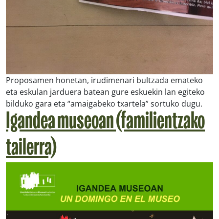
Proposamen honetan, irudimenari bultzada emateko
eta eskulan jarduera batean gure eskuekin lan egiteko
bilduko gara eta “amaigabeko txartela” sortuko dugu.
Igandea museoan (familientzako
tailerra)