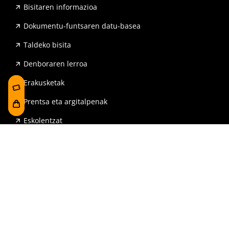
Bisitaren informazioa
Dokumentu-funtsaren datu-basea
Taldeko bisita
Denboraren lerroa
Erakusketak
Prentsa eta argitalpenak
Eskolentzat
Sarri egiten diren galderak
Erreserbak
Denda