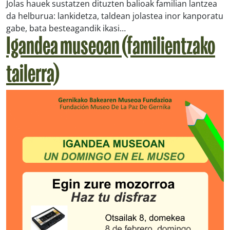
Jolas hauek sustatzen dituzten balioak familian lantzea
da helburua: lankidetza, taldean jolastea inor kanporatu
gabe, bata besteagandik ikasi…
Igandea museoan (familientzako
tailerra)