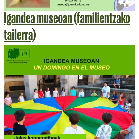
Igandea museoan (familientzako
tailerra)