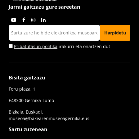
Jarrai gaitzazu gure sareetan
Pribatutasun politika
irakurri eta onartzen dut
Bisita gaitzazu
Foru plaza, 1
E48300 Gernika-Lumo
Bizkaia, Euskadi.
museoa@bakearenmuseoagernika.eus
Sartu zuzenean