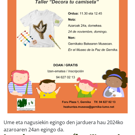
Ume eta nagusiekin egingo den jarduera hau 2024ko
azaroaren 24an egingo da.