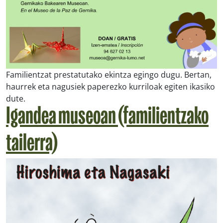
Familientzat prestatutako ekintza egingo dugu. Bertan,
haurrek eta nagusiek paperezko kurriloak egiten ikasiko
dute.
Igandea museoan (familientzako
tailerra)