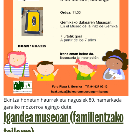
Ekintza honetan haurrek eta nagusiek 80. hamarkada
garaiko mozorroa egingo dute.
Igandea museoan (familientzako