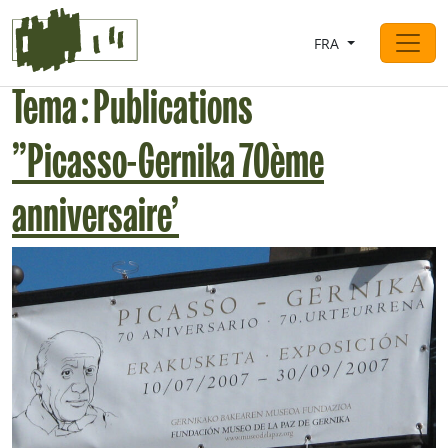
Saltar al contingut
FRA
Navigation principale
Tema :
Publications
”Picasso-Gernika 70ème
anniversaire’