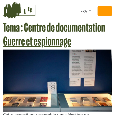
Saltar al contingut
FRA
Navigation principale
Tema :
Centre de documentation
Guerre et espionnage
Cette exposition rassemble une sélection de