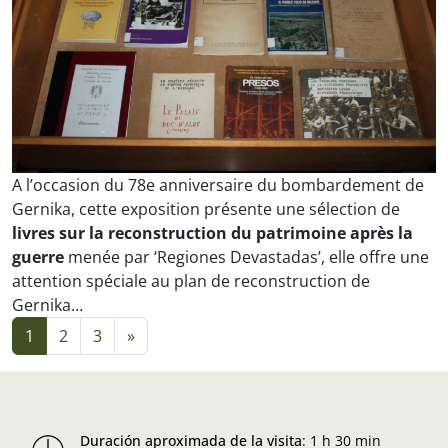
A l’occasion du 78e anniversaire du bombardement de
Gernika, cette exposition présente une sélection de
livres sur la reconstruction du patrimoine après la
guerre
menée par ‘Regiones Devastadas’, elle offre une
attention spéciale au plan de reconstruction de
Gernika…
Navigation dans les articles
1
2
3
»
Duración aproximada de la visita
:
1 h 30 min