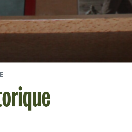
E
torique