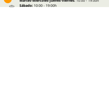
Martes-Miércoles-Jueves-Viernes:
10:00 - 19:00h
Sábado:
10:00 - 19:00h
Lunes-Domingo:
10:00 - 14:30h
Información de la visita
Suivez-nous sur nos réseaux
J'ai lu et j'accepte la
politique de confidentialité