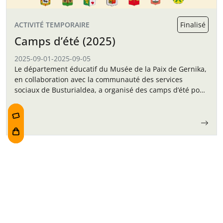
ACTIVITÉ TEMPORAIRE
Finalisé
Camps d’été (2025)
2025-09-01
-
2025-09-05
Le département éducatif du Musée de la Paix de Gernika,
en collaboration avec la communauté des services
sociaux de Busturialdea, a organisé des camps d’été pour
les enfants en septembre.
Navigation des articles
Prix Gernika pour la
Prix Gernika pour la
Paix et la
Paix et la
Réconciliation 2023
Réconciliation 2025