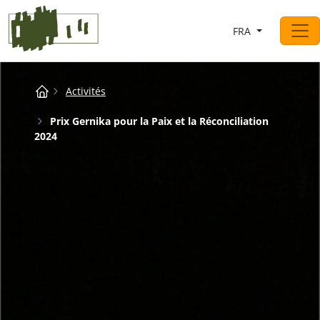
Saltar al contingut
FRA
Navigation principale
Breadcrumb
Activités
Prix Gernika pour la Paix et la Réconciliation
2024