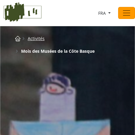
Saltar al contingut
FRA
Navigation principale
Breadcrumb
Activités
Mois des Musées de la Côte Basque