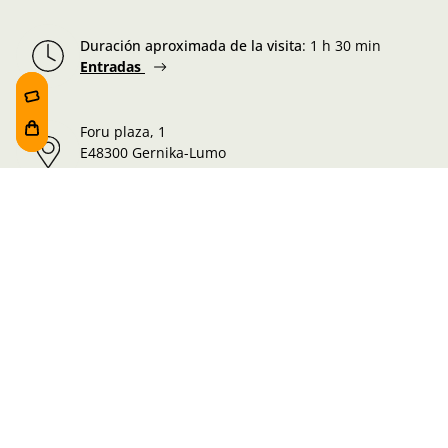
Duración aproximada de la visita
:
1 h 30 min
Entradas
Foru plaza, 1
E48300 Gernika-Lumo
Bizkaia, Euskadi.
Martes-Miércoles-Jueves-Viernes:
10:00 - 19:00h
Sábado:
10:00 - 19:00h
Lunes-Domingo:
10:00 - 14:30h
Información de la visita