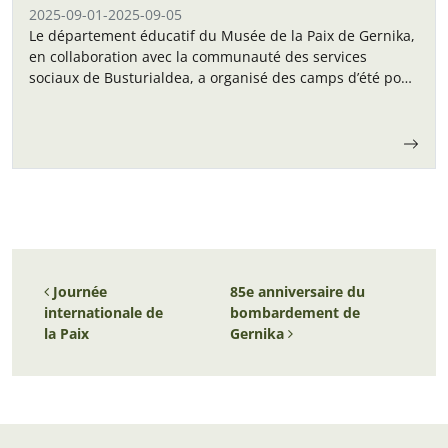
2025-09-01
-
2025-09-05
Le département éducatif du Musée de la Paix de Gernika,
en collaboration avec la communauté des services
sociaux de Busturialdea, a organisé des camps d’été pour
les enfants en septembre.
Navigation des articles
Journée
85e anniversaire du
internationale de
bombardement de
la Paix
Gernika