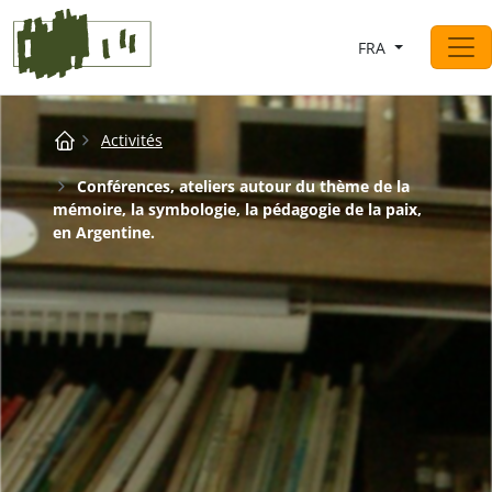
Saltar al contingut
FRA
Navigation principale
Breadcrumb
Activités
Conférences, ateliers autour du thème de la
mémoire, la symbologie, la pédagogie de la paix,
en Argentine.