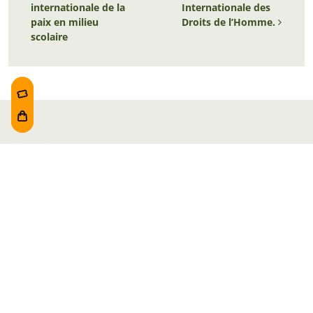
internationale de la
Internationale des
paix en milieu
Droits de l’Homme.
scolaire
Duración aproximada de la visita
:
1 h 30 min
Entradas
Foru plaza, 1
E48300 Gernika-Lumo
Bizkaia, Euskadi.
Martes-Miércoles-Jueves-Viernes:
10:00 - 19:00h
Sábado:
10:00 - 19:00h
Lunes-Domingo:
10:00 - 14:30h