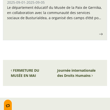
2025-09-01
-
2025-09-05
Le département éducatif du Musée de la Paix de Gernika,
en collaboration avec la communauté des services
sociaux de Busturialdea, a organisé des camps d’été pour
les enfants en septembre.
Navigation des articles
FERMETURE DU
Journée internationale
MUSÉE EN MAI
des Droits Humains