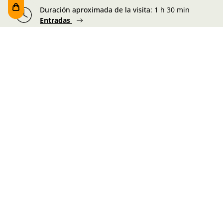
Duración aproximada de la visita
:
1 h 30 min
Entradas
Foru plaza, 1
E48300 Gernika-Lumo
Bizkaia, Euskadi.
Martes-Miércoles-Jueves-Viernes:
10:00 - 19:00h
Sábado:
10:00 - 19:00h
Lunes-Domingo:
10:00 - 14:30h
Información de la visita