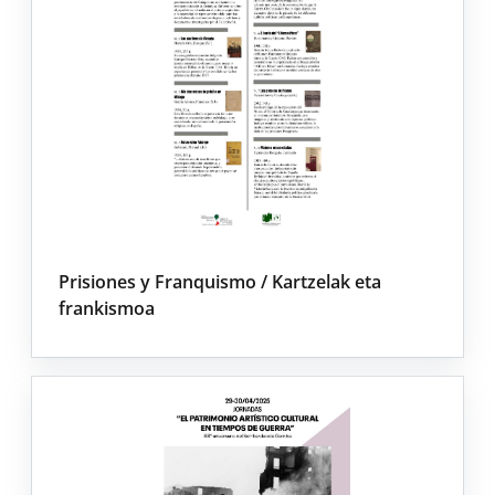
Prisiones y Franquismo / Kartzelak eta
frankismoa