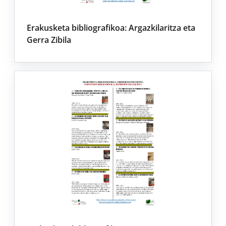
Erakusketa bibliografikoa: Argazkilaritza eta
Gerra Zibila