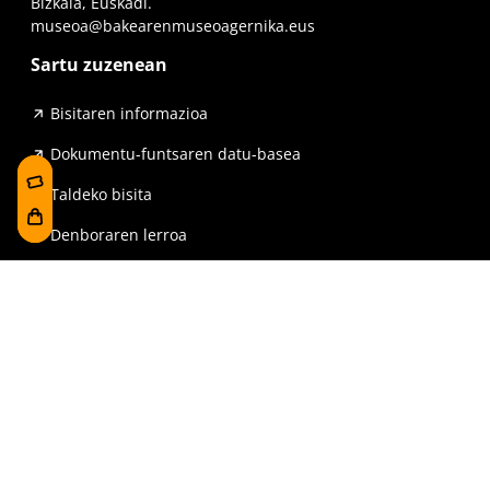
Bizkaia, Euskadi.
museoa@bakearenmuseoagernika.eus
Sartu zuzenean
Bisitaren informazioa
Dokumentu-funtsaren datu-basea
Taldeko bisita
Denboraren lerroa
Erakusketak
Prentsa eta argitalpenak
Eskolentzat
Sarri egiten diren galderak
Erreserbak
Denda