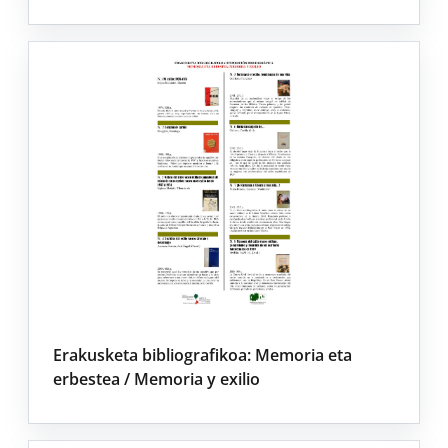
Erakusketa bibliografikoa: Memoria eta
erbestea / Memoria y exilio