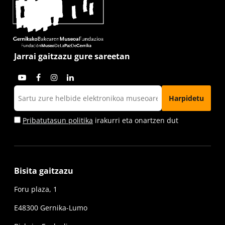
Jarrai gaitzazu gure sareetan
Pribatutasun politika
irakurri eta onartzen dut
Bisita gaitzazu
Foru plaza, 1
E48300 Gernika-Lumo