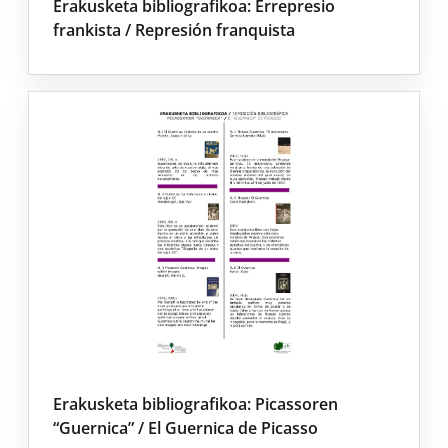
Erakusketa bibliografikoa: Errepresio
frankista / Represión franquista
Erakusketa bibliografikoa: Picassoren
“Guernica” / El Guernica de Picasso