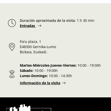
Duración aproximada de la visita
:
1 h 30 min
Entradas
Foru plaza, 1
E48300 Gernika-Lumo
Bizkaia, Euskadi.
Martes-Miércoles-Jueves-Viernes:
10:00 - 19:00h
Sábado:
10:00 - 19:00h
Lunes-Domingo:
10:00 - 14:30h
Información de la visita