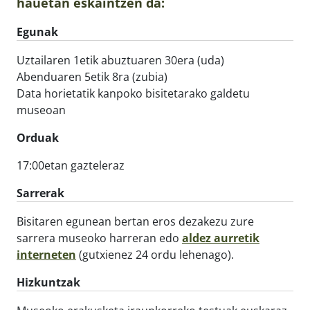
hauetan eskaintzen da:
Egunak
Uztailaren 1etik abuztuaren 30era (uda)
Abenduaren 5etik 8ra (zubia)
Data horietatik kanpoko bisitetarako galdetu
museoan
Orduak
17:00etan gazteleraz
Sarrerak
Bisitaren egunean bertan eros dezakezu zure
sarrera museoko harreran edo
aldez aurretik
interneten
(gutxienez 24 ordu lehenago).
Hizkuntzak