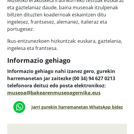
Museoko erakusketa iraunkorreko testuak euskaraz
eta gaztelaniaz daude, baina museoak itzulpenak
biltzen dituzten koadernoak eskaintzen ditu
ingelesez, frantsesez, alemanez, italieraz eta
portugesez.
Ikus-entzunezkoen hizkuntzak: euskara, gaztelania,
ingelesa eta frantsesa.
Informazio gehiago
Informazio gehiago nahi izanez gero, gurekin
harremanetan jar zaitezke (00 34) 94 627 0213
telefonora deituz edo posta elektronikoz:
museoa@bakearenmuseoagernika.eus
Jarri gurekin harremanetan WhatsApp bidez