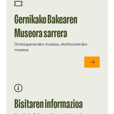
Gernikako Bakearen
Museora sarrera
Oroitzapenerako museoa, etorkizunerako
museoa.
Bisitaren informazioa