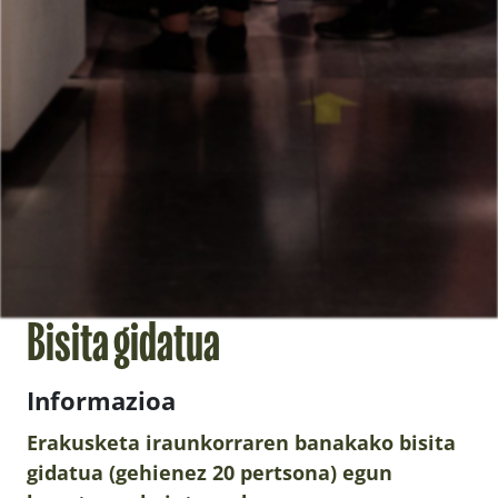
Bisita gidatua
Informazioa
Erakusketa iraunkorraren banakako bisita
gidatua (gehienez 20 pertsona) egun