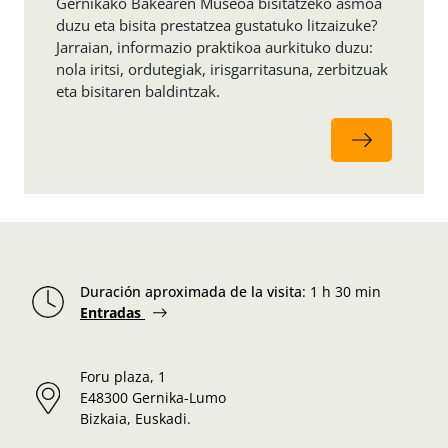
Gernikako Bakearen Museoa bisitatzeko asmoa
duzu eta bisita prestatzea gustatuko litzaizuke?
Jarraian, informazio praktikoa aurkituko duzu:
nola iritsi, ordutegiak, irisgarritasuna, zerbitzuak
eta bisitaren baldintzak.
Duración aproximada de la visita
:
1 h 30 min
Entradas
Foru plaza, 1
E48300 Gernika-Lumo
Bizkaia, Euskadi.