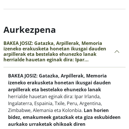
Aurkezpena
BAKEA JOSIZ: Gatazka, Arpillerak, Memoria
izeneko erakusketa honetan ikusgai dauden
arpillerak eta bestelako ehunezko lanak
herrialde hauetan eginak dira: Ipar...
BAKEA JOSIZ: Gatazka, Arpillerak, Memoria
izeneko erakusketa honetan ikusgai dauden
arpillerak eta bestelako ehunezko lanak
herrialde hauetan eginak dira: Ipar Irlanda,
Ingalaterra, Espainia, Txile, Peru, Argentina,
Zimbabwe, Alemania eta Kolonbia.
Lan horien
bidez, emakumeek gatazkak eta giza eskubideen
aurkako urraketak ohikoak diren