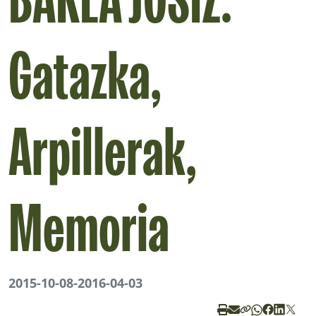
BAKEA JOSIZ:
Gatazka,
Arpillerak,
Memoria
2015-10-08
-
2016-04-03