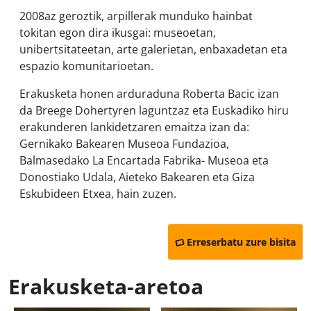
2008az geroztik, arpillerak munduko hainbat
tokitan egon dira ikusgai: museoetan,
unibertsitateetan, arte galerietan, enbaxadetan eta
espazio komunitarioetan.
Erakusketa honen arduraduna Roberta Bacic izan
da Breege Dohertyren laguntzaz eta Euskadiko hiru
erakunderen lankidetzaren emaitza izan da:
Gernikako Bakearen Museoa Fundazioa,
Balmasedako La Encartada Fabrika- Museoa eta
Donostiako Udala, Aieteko Bakearen eta Giza
Eskubideen Etxea, hain zuzen.
Erreserbatu zure bisita
Erakusketa-aretoa