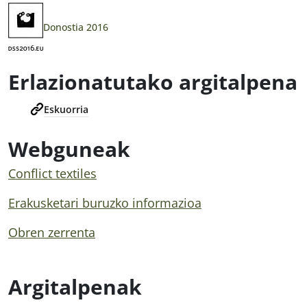
Donostia 2016
Erlazionatutako argitalpena
Eskuorria
Webguneak
Conflict textiles
Erakusketari buruzko informazioa
Obren zerrenta
Argitalpenak