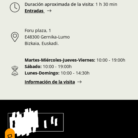
Duración aproximada de la visita
:
1 h 30 min
Entradas
Foru plaza, 1
E48300 Gernika-Lumo
Bizkaia, Euskadi.
Martes-Miércoles-Jueves-Viernes:
10:00 - 19:00h
Sábado:
10:00 - 19:00h
Lunes-Domingo:
10:00 - 14:30h
Información de la visita