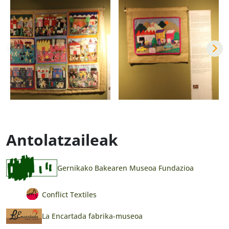
Antolatzaileak
Gernikako Bakearen Museoa Fundazioa
Conflict Textiles
La Encartada fabrika-museoa