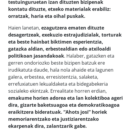
testuinguruetan izan dituzten bizipenak
kontatu dituzte, etxeko materialak erabiliz:
orratzak, haria eta oihal puskak.
Haien lanetan,
ezagutzera ematen dituzte
desagertzeak, exekuzio estrajudizialak, torturak
eta beste hainbat biktimen esperientzia,
gatazka aldian, erbestealdian edo atxiloaldi
politikoan jasandakoak
. Halaber, gatazken eta
gerren ondoriozko beste bizipen batzuk ere
irudikatuta daude, hala nola ahaide eta lagunen
galera, erbestea, erresistentzia, salaketa,
errefuxiatuen lekualdaketa eta bidegabekeria
sozialeko ekintzak. Errealitate horren erdian,
emakume horien adorea eta lan kolektiboa ageri
dira, gizarte baketsuagoa eta demokratikoagoa
eraikitzera bideratuak. “Ahots josi” horiek
memoriarentzako eta justiziarentzako
ekarpenak dira, zalantzarik gabe.