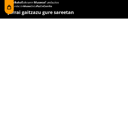
Jarrai gaitzazu gure sareetan
Pribatutasun politika
irakurri eta onartzen dut
Bisita gaitzazu
Foru plaza, 1
E48300 Gernika-Lumo
Bizkaia, Euskadi.
museoa@bakearenmuseoagernika.eus
Sartu zuzenean