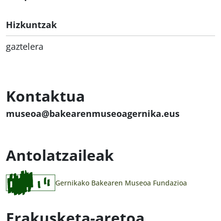
Hizkuntzak
gaztelera
Kontaktua
museoa@bakearenmuseoagernika.eus
Antolatzaileak
Gernikako Bakearen Museoa Fundazioa
Erakusketa-aretoa