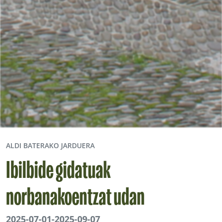
ALDI BATERAKO JARDUERA
Ibilbide gidatuak
norbanakoentzat udan
2025-07-01
-
2025-09-07