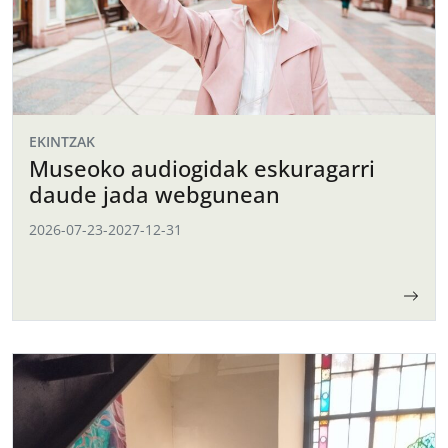
EKINTZAK
Museoko audiogidak eskuragarri
daude jada webgunean
2026-07-23
-
2027-12-31