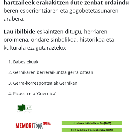
hartzaileek erabakitzen dute zenbat ordaindu
beren esperientziaren eta gogobetetasunaren
arabera.
Lau ibilbide
eskaintzen ditugu, herriaren
oroimena, ondare sinbolikoa, historikoa eta
kulturala ezagutarazteko:
Babeslekuak
Gernikaren berreraikuntza gerra ostean
Gerra-korrespontsalak Gernikan
Picasso eta ‘Guernica’