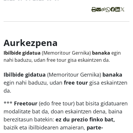
Aurkezpena
Ibilbide gidatua
(Memoritour Gernika)
banaka
egin
nahi baduzu, udan free tour gisa eskaintzen da.
Ibilbide gidatua
(Memoritour Gernika)
banaka
egin nahi baduzu, udan
free tour
gisa eskaintzen
da.
***
Freetour
(edo
free tour)
bat bisita gidatuaren
modalitate bat da, doan eskaintzen dena, baina
berezitasun batekin:
ez du prezio finko bat,
baizik eta ibilbidearen amaieran,
parte-