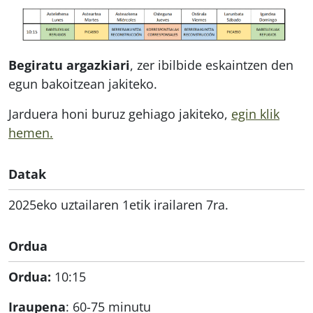
Begiratu argazkiari
, zer ibilbide eskaintzen den
egun bakoitzean jakiteko.
Jarduera honi buruz gehiago jakiteko,
egin klik
hemen.
Datak
2025eko uztailaren 1etik irailaren 7ra.
Ordua
Ordua:
10:15
Iraupena
: 60-75 minutu