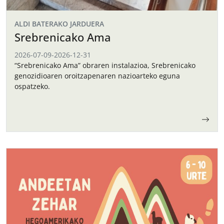
ALDI BATERAKO JARDUERA
Srebrenicako Ama
2026-07-09
-
2026-12-31
“Srebrenicako Ama” obraren instalazioa, Srebrenicako
genozidioaren oroitzapenaren nazioarteko eguna
ospatzeko.