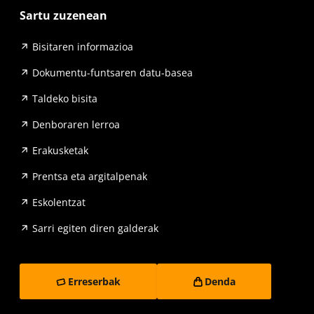
Sartu zuzenean
Bisitaren informazioa
Dokumentu-funtsaren datu-basea
Taldeko bisita
Denboraren lerroa
Erakusketak
Prentsa eta argitalpenak
Eskolentzat
Sarri egiten diren galderak
Erreserbak
Denda