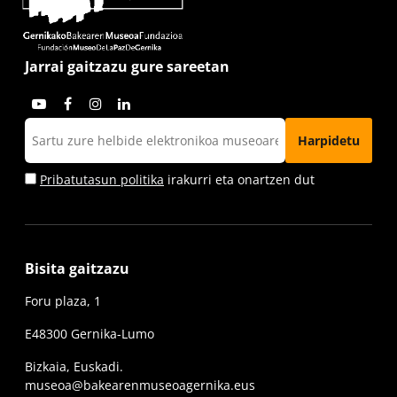
Jarrai gaitzazu gure sareetan
Pribatutasun politika
irakurri eta onartzen dut
Bisita gaitzazu
Foru plaza, 1
E48300 Gernika-Lumo
Bizkaia, Euskadi.
museoa@bakearenmuseoagernika.eus