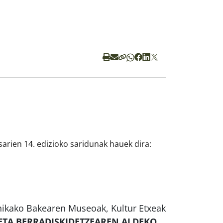
sarien 14. edizioko saridunak hauek dira:
ikako Bakearen Museoak, Kultur Etxeak
ETA BERRADISKIDETZEAREN ALDEKO