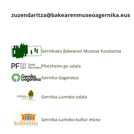
zuzendaritza@bakearenmuseoagernika.eus
Gernikako Bakearen Museoa Fundazioa
Pforzheim-go udala
Gernika Gogoratuz
Gernika-Lumoko udala
Gernika-Lumoko kultur etxea