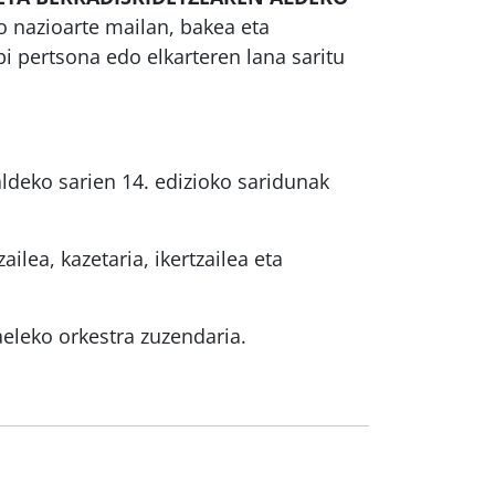
o nazioarte mailan, bakea eta
bi pertsona edo elkarteren lana saritu
ldeko sarien 14. edizioko saridunak
ailea, kazetaria, ikertzailea eta
aeleko orkestra zuzendaria.