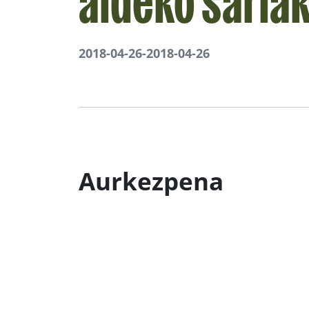
aldeko saria
2018-04-26
-
2018-04-26
Aurkezpena