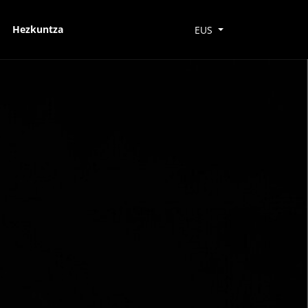
Hezkuntza
EUS