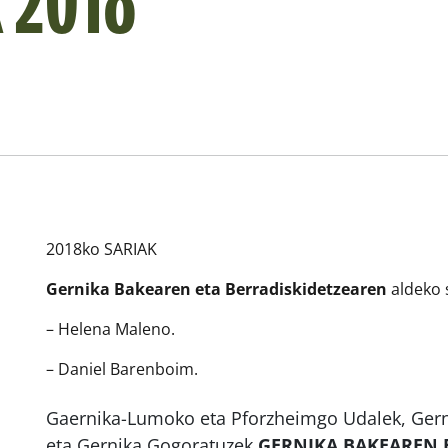
k 2018
2018ko SARIAK
Gernika Bakearen eta Berradiskidetzearen
aldeko 
– Helena Maleno.
– Daniel Barenboim.
Gaernika-Lumoko eta Pforzheimgo Udalek, Gern
eta Gernika Gogoratuzek
GERNIKA BAKEAREN 