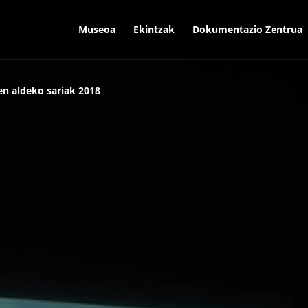
Museoa
Ekintzak
Dokumentazio Zentrua
en aldeko sariak 2018