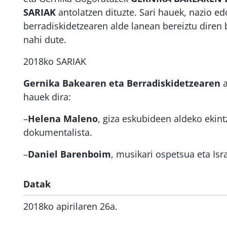
SARIAK
antolatzen dituzte. Sari hauek, nazio ed
berradiskidetzearen alde lanean bereiztu diren 
nahi dute.
2018ko SARIAK
Gernika Bakearen eta Berradiskidetzearen
a
hauek dira:
–
Helena Maleno
, giza eskubideen aldeko ekintz
dokumentalista.
–
Daniel Barenboim
, musikari ospetsua eta Isr
Datak
2018ko apirilaren 26a.