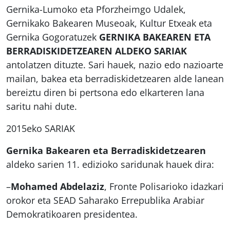
Gernika-Lumoko eta Pforzheimgo Udalek,
Gernikako Bakearen Museoak, Kultur Etxeak eta
Gernika Gogoratuzek
GERNIKA BAKEAREN ETA
BERRADISKIDETZEAREN ALDEKO SARIAK
antolatzen dituzte. Sari hauek, nazio edo nazioarte
mailan, bakea eta berradiskidetzearen alde lanean
bereiztu diren bi pertsona edo elkarteren lana
saritu nahi dute.
2015eko SARIAK
Gernika Bakearen eta Berradiskidetzearen
aldeko sarien 11. edizioko saridunak hauek dira:
–
Mohamed Abdelaziz
, Fronte Polisarioko idazkari
orokor eta SEAD Saharako Errepublika Arabiar
Demokratikoaren presidentea.