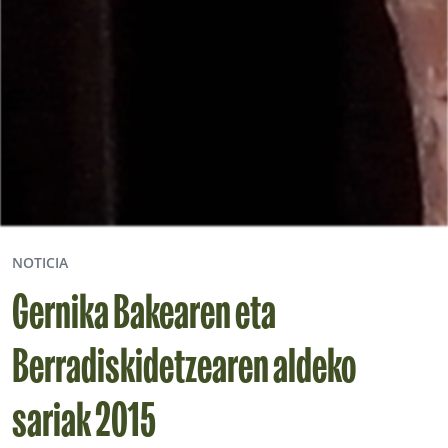
NOTICIA
Gernika Bakearen eta
Berradiskidetzearen aldeko
sariak 2015