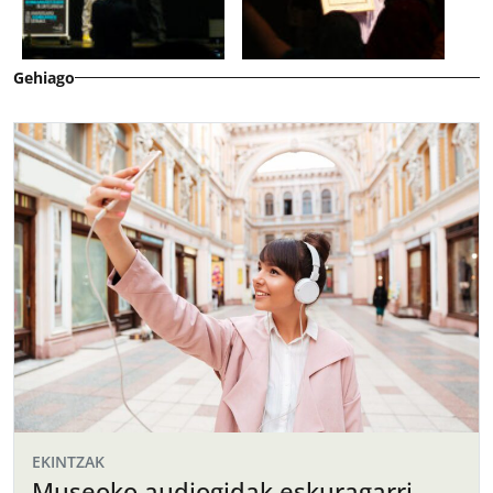
Gehiago
EKINTZAK
Museoko audiogidak eskuragarri