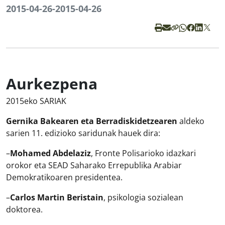
2015-04-26
-
2015-04-26
Aurkezpena
2015eko SARIAK
Gernika Bakearen eta Berradiskidetzearen
aldeko
sarien 11. edizioko saridunak hauek dira:
–
Mohamed Abdelaziz
, Fronte Polisarioko idazkari
orokor eta SEAD Saharako Errepublika Arabiar
Demokratikoaren presidentea.
–
Carlos Martin Beristain
, psikologia sozialean
doktorea.