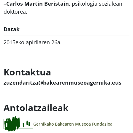
–
Carlos Martin Beristain
, psikologia sozialean
doktorea.
Datak
2015eko apirilaren 26a.
Kontaktua
zuzendaritza@bakearenmuseoagernika.eus
Antolatzaileak
Gernikako Bakearen Museoa Fundazioa