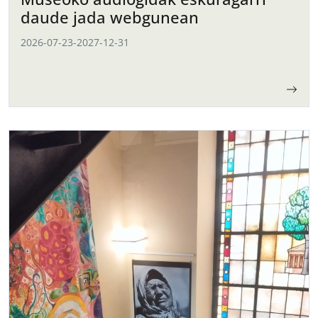
daude jada webgunean
2026-07-23
-
2027-12-31