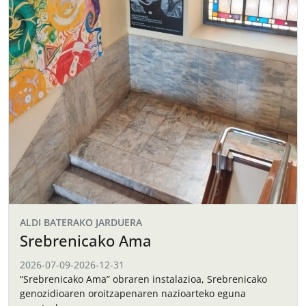
ALDI BATERAKO JARDUERA
Srebrenicako Ama
2026-07-09
-
2026-12-31
“Srebrenicako Ama” obraren instalazioa, Srebrenicako
genozidioaren oroitzapenaren nazioarteko eguna