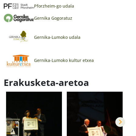
Pforzheim-go udala
Gernika Gogoratuz
Gernika-Lumoko udala
Gernika-Lumoko kultur etxea
Erakusketa-aretoa