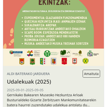
ALDI BATERAKO JARDUERA
Amaituta
Udalekuak (2025)
2025-09-01
-
2025-09-05
Gernikako Bakearen Museoko Hezkuntza Arloak
Busturialdeko Gizarte Zerbitzuen Mankomunitatearekin
batera haurrei zuzendutako udalekua antolatu du