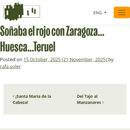
Saltar al contingut
ENG
Main Navigation
Soñaba el rojo con Zaragoza…
Huesca…Teruel
Posted on
15 October, 2025
(21 November, 2025)
by
rafa.soler
Post navigation
¡Santa María de la
Del Tajo al
Cabeza!
Manzanares